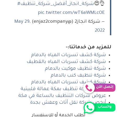
😍👌
#شركة_انجاز_أفضل_شركة_تنظيف
pic.twitter.com/wT6aWMLcOE
— شركة انجاز2 (@enjaz2company)
May 29,
2022
للمزيد من خدماتنا:-
شركة كشف تسربات المياه بالدمام
شركة كشف تسربات المياه بالقطيف
شركة تنظيف موكيت بالدمام
شركة تنظيف كنب بالدمام
شركة كشف تسربات المياه بالدمام
إتصل الآن
أرخص شركة تنظيف بمكة عمالة فلبينية
عروض شركات التنظيف بالساعة في مكة
أرخص شركة نقل أثاث وعفش بجدة
واتساب
لطلب الخدمة أو للإستفسار